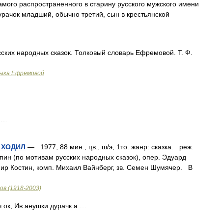
мого распространенного в старину русского мужского имени
урачок младший, обычно третий, сын в крестьянской
ских народных сказок. Толковый словарь Ефремовой. Т. Ф.
зыка Ефремовой
 …
 ХОДИЛ
— 1977, 88 мин., цв., ш/э, 1то. жанр: сказка. реж.
ин (по мотивам русских народных сказок), опер. Эдуард
мир Костин, комп. Михаил Вайнберг, зв. Семен Шумячер. В
в (1918-2003)
 ок, Ив анушки дурачк а …