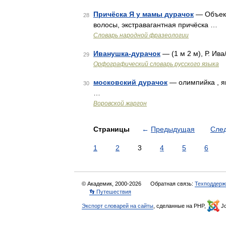
Причёска Я у мамы дурачок
— Объект
28
волосы, экстравагантная причёска …
Словарь народной фразеологии
Иванушка-дурачок
— (1 м 2 м), Р. Ив
29
Орфографический словарь русского языка
московский дурачок
— олимпийка , япо
30
…
Воровской жаргон
Страницы
←
Предыдущая
Сле
1
2
3
4
5
6
© Академик, 2000-2026
Обратная связь:
Техподдерж
👣 Путешествия
Экспорт словарей на сайты
, сделанные на PHP,
Jo