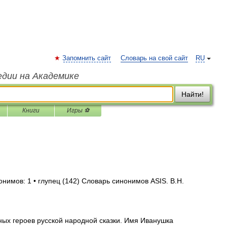
Запомнить сайт
Словарь на свой сайт
RU
едии на Академике
Найти!
Книги
Игры ⚽
онимов: 1 • глупец (142) Словарь синонимов ASIS. В.Н.
ых героев русской народной сказки. Имя Иванушка