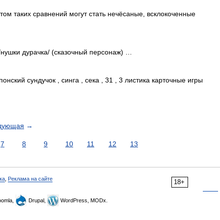
ом таких сравнений могут стать нечёсаные, всклокоченные
а/нушки дурачка/ (сказочный персонаж) …
нский сундучок , синга , сека , 31 , 3 листика карточные игры
дующая
→
7
8
9
10
11
12
13
ка
,
Реклама на сайте
18+
omla,
Drupal,
WordPress, MODx.