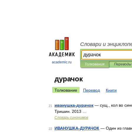
Словари и энциклоп
academic.ru
Толкования
Переводы
дурачок
Толкование
Перевод
Книги
иванушка-дурачок
— сущ., кол во син
21
Тришин. 2013 …
Словарь синонимов
ИВАНУШКА-ДУРАЧОК
— Один из главн
22