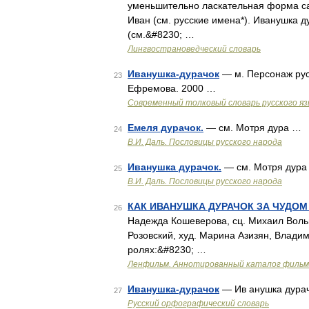
уменьшительно ласкательная форма са
Иван (см. русские имена*). Иванушка д
(см.&#8230; …
Лингвострановедческий словарь
Иванушка-дурачок
— м. Персонаж рус
23
Ефремова. 2000 …
Современный толковый словарь русского я
Емеля дурачок.
— см. Мотря дура …
24
В.И. Даль. Пословицы русского народа
Иванушка дурачок.
— см. Мотря дура
25
В.И. Даль. Пословицы русского народа
КАК ИВАНУШКА ДУРАЧОК ЗА ЧУДОМ
26
Надежда Кошеверова, сц. Михаил Вольп
Розовский, худ. Марина Азизян, Влади
ролях:&#8230; …
Ленфильм. Аннотированный каталог фильмо
Иванушка-дурачок
— Ив анушка дурач
27
Русский орфографический словарь